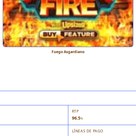
Fuego Asgardiano
RTP
96.5
%
LÍNEAS DE PAGO