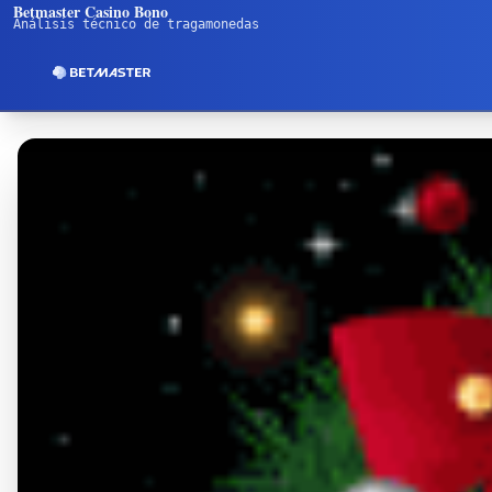
Betmaster Casino Bono
Análisis técnico de tragamonedas