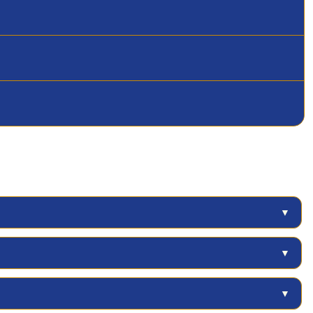
▼
▼
▼