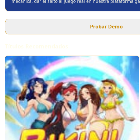
mecánica, dar el salto al juego real en nuestra plataforma 
Probar Demo
Títulos Recomendados