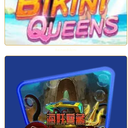
ReinasBikini