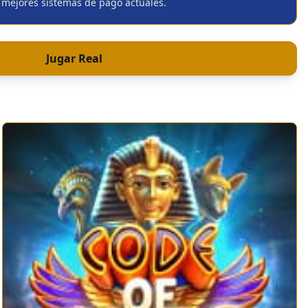
s mejores sistemas de pago actuales.
Jugar Real