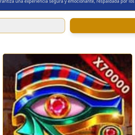
garantiza una experiencia segura y emocionante, respaldada por lo