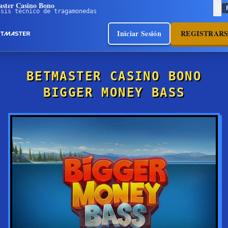
ster Casino Bono
isis técnico de tragamonedas
Iniciar Sesión
REGISTRAR
BETMASTER CASINO BONO
BIGGER MONEY BASS