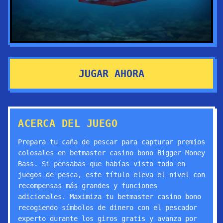
JUGAR AHORA
ACERCA DEL JUEGO
Prepara tu caña de pescar para capturar premios
colosales en betmaster casino bono Bigger Money
Bass. Si pensabas que habías visto todo en
juegos de pesca, este título eleva el nivel con
recompensas más grandes y funciones
adicionales. Maximiza tu betmaster casino bono
recogiendo símbolos de dinero con el pescador
experto durante los giros gratis y avanza por